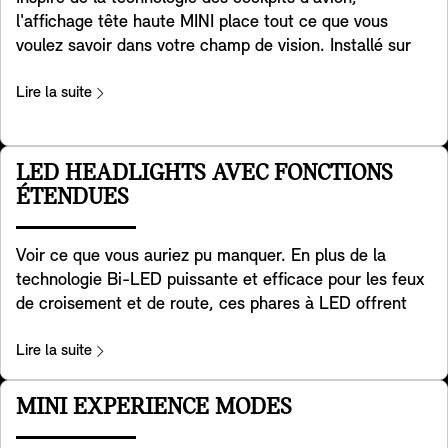
Favoured et JCW trim.
l'affichage tête haute MINI place tout ce que vous
voulez savoir dans votre champ de vision. Installé sur
votre tableau de bord, l'écran transparent affiche des
données clés telles que la vitesse de conduite, les
Lire la suite
cartes, les fonctions d'aide à la conduite et les détails
des divertissements. D'une grande clarté, il offre une
excellente qualité d'image, même dans des
LED HEADLIGHTS AVEC FONCTIONS
environnements très éclairés. Vous pouvez facilement
ÉTENDUES
régler la hauteur et la luminosité, et vous pouvez
adapter les informations affichées à vos besoins. Il
Voir ce que vous auriez pu manquer. En plus de la
s'adapte également au mode d'expérience MINI que
technologie Bi-LED puissante et efficace pour les feux
vous avez choisi afin que vous profitiez d'une
de croisement et de route, ces phares à LED offrent
expérience cohérente et holistique - et que vous restiez
une distribution adaptative des feux de croisement
pleinement dans l'image.
avec un éclairage accru sur les côtés, pour une
Lire la suite
meilleure visibilité dans les courbes et les virages - en
ville, à la campagne et sur autoroute, ainsi que par
MINI EXPERIENCE MODES
mauvais temps. Dans le menu éclairage, vous pouvez