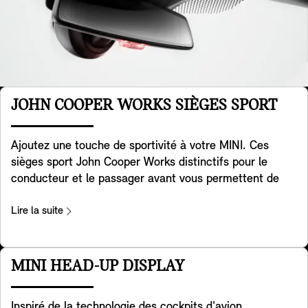
JOHN COOPER WORKS SIÈGES SPORT
Ajoutez une touche de sportivité à votre MINI. Ces
sièges sport John Cooper Works distinctifs pour le
conducteur et le passager avant vous permettent de
contrôler pleinement la puissance sous vos pieds.
Développés à partir de la géométrie spéciale des sièges
Lire la suite
sport, ils sont dotés d'appuis-tête intégrés et offrent un
soutien supplémentaire aux épaules lorsque vous
prenez les virages avec la maniabilité légendaire de la
MINI HEAD-UP DISPLAY
MINI. Il y a également une pochette de rangement
pratique à l'arrière. Ils sont inclus dans les versions
Inspiré de la technologie des cockpits d'avion,