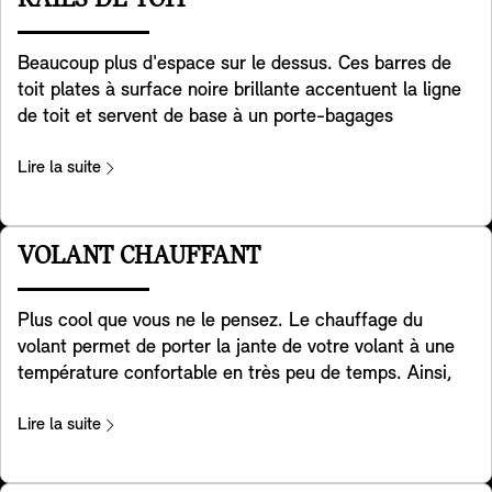
RAILS DE TOIT
"electrochromic" du rétroviseur côté conducteur
partager la clé avec votre famille ou vos amis en
s'assombrit pour protéger vos yeux de l'éblouissement.
envoyant simplement un message.
Beaucoup plus d'espace sur le dessus. Ces barres de
La fonction mémoire de la clé vous permet
toit plates à surface noire brillante accentuent la ligne
d'enregistrer vos réglages préférés du miroir. Par temps
de toit et servent de base à un porte-bagages
froid, vos rétroviseurs se réchauffent automatiquement
multifonctions qui permet de fixer en toute sécurité des
pour réduire la condensation et éviter la formation de
vélos, des coffres, des skis, des bagages
Lire la suite
glace. Et vous êtes accueilli à chaque fois par une
supplémentaires et bien d'autres choses.
projection du logo MINI sur votre rétroviseur extérieur,
côté conducteur et côté passager.
VOLANT CHAUFFANT
Plus cool que vous ne le pensez. Le chauffage du
volant permet de porter la jante de votre volant à une
température confortable en très peu de temps. Ainsi,
pendant les mois d'hiver, vos mains resteront au chaud
pendant que vous conduisez, ce qui rendra vos trajets
Lire la suite
quotidiens ou vos voyages beaucoup plus agréables. Le
respect de l'environnement est également une