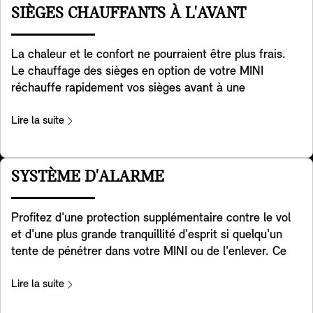
caractéristique intéressante. C'est beaucoup plus
SIÈGES CHAUFFANTS À L'AVANT
efficace que de chauffer tout l'intérieur, surtout lors de
courts trajets.
La chaleur et le confort ne pourraient être plus frais.
Le chauffage des sièges en option de votre MINI
réchauffe rapidement vos sièges avant à une
température relaxante que vous pouvez régler sur trois
niveaux pour vous réchauffer et vous détendre lorsqu'il
Lire la suite
fait froid dehors. Il chauffe le coussin de votre siège et
toute la surface de contact du dossier pour un confort
total. De plus, la chaleur peut être distribuée comme
SYSTÈME D'ALARME
vous le souhaitez en utilisant simplement l'écran de
contrôle.
Profitez d'une protection supplémentaire contre le vol
et d'une plus grande tranquillité d'esprit si quelqu'un
tente de pénétrer dans votre MINI ou de l'enlever. Ce
système d'alarme réagit aux changements de position
et aux vibrations en déclenchant un signal sonore et en
Lire la suite
activant les feux de détresse clignotants. Un voyant