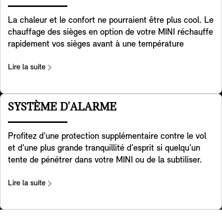
trajets.
La chaleur et le confort ne pourraient être plus cool. Le
chauffage des sièges en option de votre MINI réchauffe
rapidement vos sièges avant à une température
relaxante que vous pouvez régler sur trois niveaux pour
vous réchauffer et vous détendre lorsqu'il fait froid
Lire la suite
dehors. Il chauffe le coussin de votre siège et toute la
surface de contact du dossier pour un confort total. De
plus, la chaleur peut être distribuée comme vous le
SYSTÈME D'ALARME
souhaitez en utilisant simplement l'écran de contrôle.
Profitez d'une protection supplémentaire contre le vol
et d'une plus grande tranquillité d'esprit si quelqu'un
tente de pénétrer dans votre MINI ou de la subtiliser.
Ce système d'alarme réagit aux changements de
position et aux vibrations en déclenchant un signal
Lire la suite
sonore et en activant les feux de détresse clignotants.
Un voyant dans le rétroviseur intérieur indique que le
système a été activé.