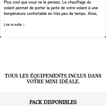
Plus cool que vous ne le pensez. Le chauffage du
volant permet de porter la jante de votre volant à une
température confortable en très peu de temps. Ainsi,
pendant les mois d'hiver, vos mains resteront au chaud
pendant que vous conduisez, ce qui rendra vos trajets
Lire la suite
quotidiens ou vos voyages beaucoup plus agréables.
TOUS LES ÉQUIPEMENTS INCLUS DANS
VOTRE MINI IDÉALE.
PACK DISPONIBLES