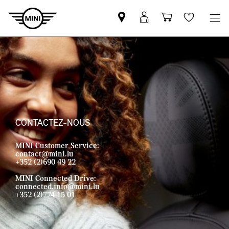
Trouver
Connexion
Panier
Wishlis
un
MyMINI
partenaire
MINI
CONTACTEZ-NOUS
MINI Customer Service:
contact@mini.lu
+352 (2)690 49 22
MINI Connected Drive:
connected.info@mini.lu
+352 (2)774 15 01