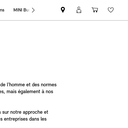
ons
MINI Business
Trouver
Connexion
Panier
Wishli
un
MyMINI
partenaire
MINI
s de l'homme et des normes
es, mais également à nos
 sur notre approche et
s entreprises dans les