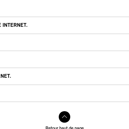
E INTERNET.
RNET.
Retour haut de page