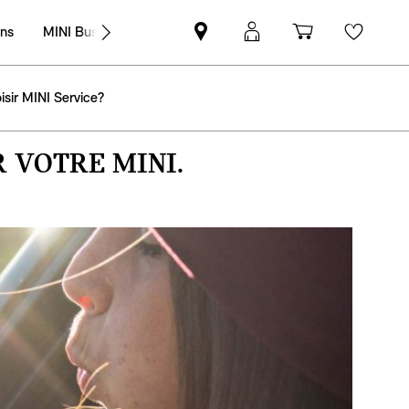
ons
MINI Business
Trouver
Connexion
Panier
Wishli
un
MyMINI
partenaire
isir MINI Service?
MINI
 VOTRE MINI.