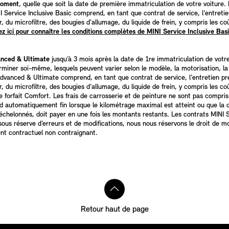
 moment
, quelle que soit la date de première immatriculation de votre voiture.
 Service Inclusive Basic comprend, en tant que contrat de service, l'entretien
ir, du microfiltre, des bougies d'allumage, du liquide de frein, y compris les
ez ici pour connaître les conditions complètes de MINI Service Inclusive Bas
anced & Ultimate
jusqu’à 3 mois après la date de 1re immatriculation de votre
rminer soi-même, lesquels peuvent varier selon le modèle, la motorisation, la 
anced & Ultimate comprend, en tant que contrat de service, l'entretien presc
ir, du microfiltre, des bougies d'allumage, du liquide de frein, y compris les
 le forfait Comfort. Les frais de carrosserie et de peinture ne sont pas compr
nd automatiquement fin lorsque le kilométrage maximal est atteint ou que la 
chelonnés, doit payer en une fois les montants restants. Les contrats MINI S
 sous réserve d’erreurs et de modifications, nous nous réservons le droit de m
ent contractuel non contraignant.
Retour haut de page