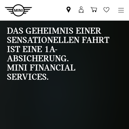
MINI
Mein
Einkaufswa
Wishlis
Partner
MINI
finden
Login
DAS GEHEIMNIS EINER
SENSATIONELLEN FAHRT
IST EINE 1A-
ABSICHERUNG.
MINI FINANCIAL
SERVICES.