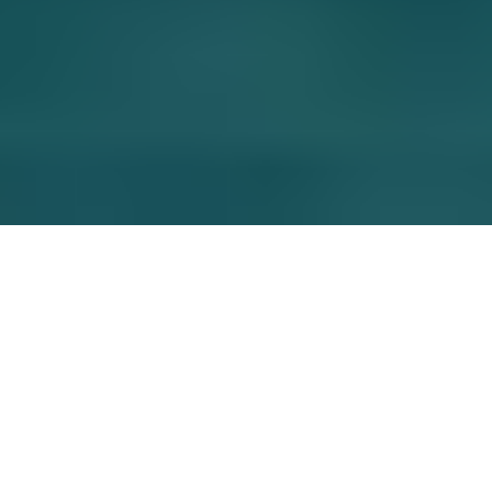
Alle, die einen MINI besitzen, lieben und fahren ihn
auch mit Leidenschaft. Wir wollen, dass Sie jeden
Moment auskosten. Und sollten Sie unterwegs
einmal ausgebremst werden, bieten die
Versicherungsprodukte unserer
Versicherungspartner Schutz.