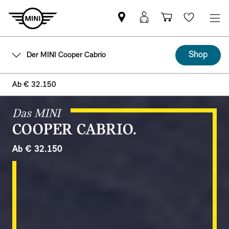
MINI
Mein
Einkaufswa
Wishlis
Partner
MINI
finden
Login
Shop
Der MINI Cooper Cabrio
Ab € 32.150
Das MINI
COOPER CABRIO.
Ab € 32.150