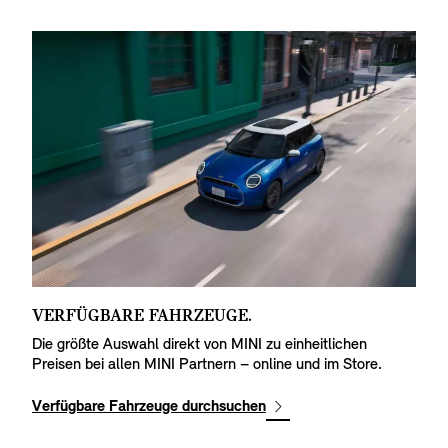
VERFÜGBARE FAHRZEUGE.
M
K
Die größte Auswahl direkt von MINI zu einheitlichen
Preisen bei allen MINI Partnern – online und im Store.
Ob
ab
pa
Verfügbare Fahrzeuge durchsuchen
MI