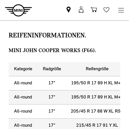
MINI
Mein
Einkaufswa
Wishlis
Partner
MINI
finden
Login
REIFENINFORMATIONEN.
MINI JOHN COOPER WORKS (F66).
Kategorie
Radgröße
Reifengröße
All-round
17"
195/50 R 17 89 H XL M+S
All-round
17"
195/50 R 17 89 H XL M+S
All-round
17"
205/45 R 17 88 W XL RSC
All-round
17"
215/45 R 17 91 Y XL