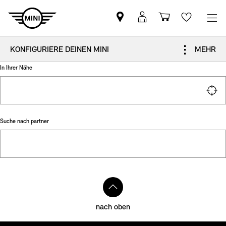
MINI
Mein
Einkaufswa
Wishlis
Partner
MINI
finden
Login
KONFIGURIERE DEINEN MINI
MEHR
PROBEFAHRT
BROSCHÜRE
In Ihrer Nähe
KONFIGURIERE DEINEN MINI
Suche nach partner
PROBEFAHRT
BROSCHÜRE
Kontakt
nach oben