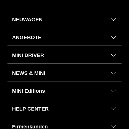
MINI SERVICES
NEUWAGEN
FINANZIERUNG
ZUBEHÖR & WARTUNG
ANGEBOTE
DIE WELT DES MINI
IHR BEVORZUGTER HÄNDLER
MINI DRIVER
Einen händler finden
NEWS & MINI
MINI Editions
HELP CENTER
Firmenkunden