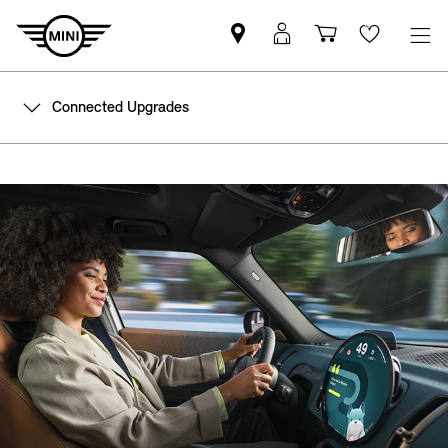
MINI
Mein
Einkaufswa
Wishlis
Partner
MINI
finden
Login
Connected Upgrades