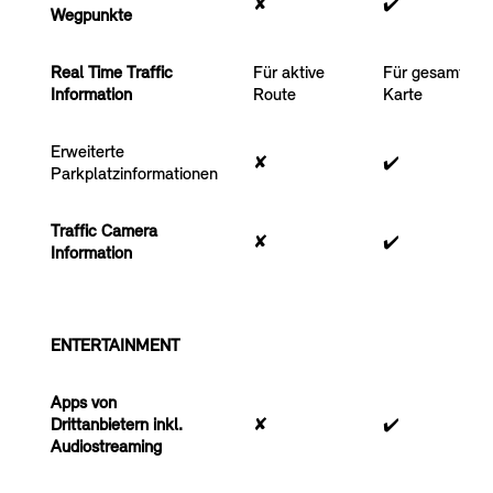
✘
✔️
Wegpunkte
Real Time Traffic
Für aktive
Für gesamte
Information
Route
Karte
Erweiterte
✘
✔️
Parkplatzinformationen
Traffic Camera
✘
✔️
Information
ENTERTAINMENT
Apps von
Drittanbietern inkl.
✘
✔️
Audiostreaming