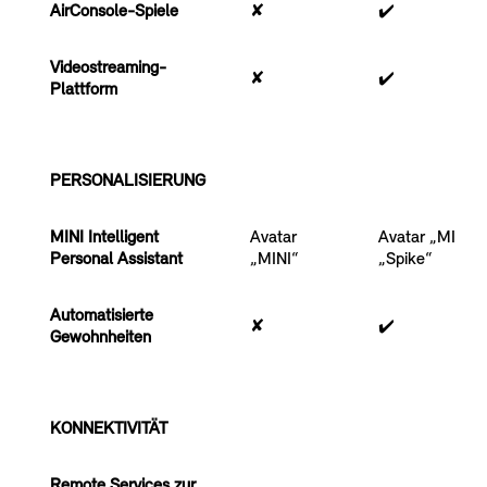
AirConsole-Spiele
✘
✔️
Videostreaming-
✘
✔️
Plattform
PERSONALISIERUNG
MINI Intelligent
Avatar
Avatar „MINI“ 
Personal Assistant
„MINI“
„Spike“
Automatisierte
✘
✔️
Gewohnheiten
KONNEKTIVITÄT
Remote Services zur