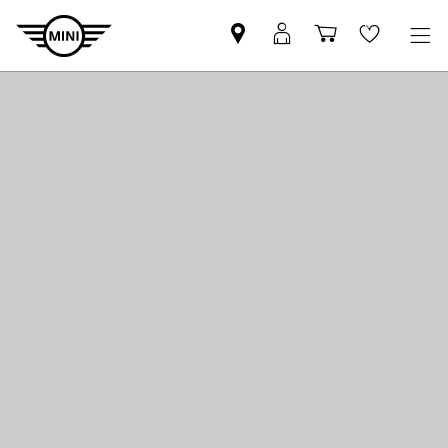
MINI
Mein
Einkaufswa
Wishlis
Partner
MINI
finden
Login