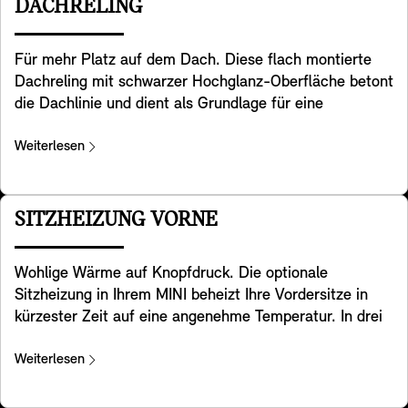
vermeiden, warnt er den nachfolgenden Verkehr
DACHRELING
rechtzeitig per Warnblinkanlage. Nicht zuletzt warnt es
Sie, wenn Sie die Tür zum Aussteigen aus Ihrem MINI
Für mehr Platz auf dem Dach. Diese flach montierte
öffnen, falls die Gefahr einer Kollision mit dem von
Dachreling mit schwarzer Hochglanz-Oberfläche betont
hinten vorbeifahrenden Verkehr besteht. Bitte beachten
die Dachlinie und dient als Grundlage für eine
Sie, dass die in der Sonderausstattung enthaltenen
multifunktionale Dachträgereinheit, die Fahrräder,
Systemumfänge nur innerhalb definierter
Ladeboxen, Skier oder zusätzliches Gepäck und vieles
Weiterlesen
Systemgrenzen unterstützen. Verantwortung und
mehr sicher befestigt.
Reaktion auf das reale Verkehrsgeschehen verbleiben
beim Fahrer. Die Verfügbarkeit von Funktionen
SITZHEIZUNG VORNE
unterliegt den landesspezifischen Bestimmungen.
Wohlige Wärme auf Knopfdruck. Die optionale
Sitzheizung in Ihrem MINI beheizt Ihre Vordersitze in
kürzester Zeit auf eine angenehme Temperatur. In drei
Stufen einstellbar, sorgt sie damit bei kalten
Umgebungsbedingungen für entspannende Wärme. Für
Weiterlesen
ein rundum komfortables Wohlgefühl werden neben der
Sitzfläche auch die gesamte Kontaktfläche der