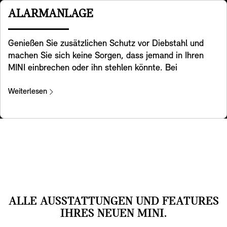
Rückenlehne beheizt. Die Heizleistung lässt sich dabei
ALARMANLAGE
über das Control Display individuell verteilen.
Genießen Sie zusätzlichen Schutz vor Diebstahl und
machen Sie sich keine Sorgen, dass jemand in Ihren
MINI einbrechen oder ihn stehlen könnte. Bei
Positionsveränderungen und Erschütterungen gibt die
Alarmanlage einen Warnton ab und aktiviert die
Weiterlesen
Warnblinkanlage. Eine Leuchte im Innenspiegel zeigt
an, dass das System aktiviert wurde.
ALLE AUSSTATTUNGEN UND FEATURES
IHRES NEUEN MINI.