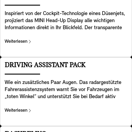
Inspiriert von der Cockpit-Technologie eines Düsenjets,
projiziert das MINI Head-Up Display alle wichtigen
Informationen direkt in Ihr Blickfeld. Der transparente
Bildschirm ist auf dem Armaturenbrett verbaut und
zeigt wichtige Daten wie Geschwindigkeit, Navigation,
Weiterlesen
Hinweise der Fahrerassistenzsysteme und der
Entertainmentfunktionen an. Die Darstellung ist extrem
klar und auch bei direkter Sonneneinstrahlung sehr gut
DRIVING ASSISTANT PACK
ablesbar. Höhe und Helligkeit können Sie einfach
einstellen und die angezeigten Informationen an Ihre
Wie ein zusätzliches Paar Augen. Das radargestützte
Bedürfnisse anpassen. Außerdem passt sich die
Fahrerassistenzsystem warnt Sie vor Fahrzeugen im
Darstellung an den von Ihnen gewählten MINI
„toten Winkel“ und unterstützt Sie bei Bedarf aktiv
Experience Mode an, sodass Sie ein konsistentes und
beim Zurücklenken Ihres MINI in die Fahrspur. Darüber
ganzheitliches visuelles Erlebnis genießen können.
hinaus hilft er Ihnen beim Rückwärtsfahren mit Ihrem
Weiterlesen
MINI, indem er den hinter Ihnen querenden Verkehr im
Blick behält. Um Kollisionen im Heckbereich zu