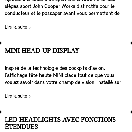
éléments de l'aménagement intérieur.
sièges sport John Cooper Works distinctifs pour le
conducteur et le passager avant vous permettent de
contrôler pleinement la puissance sous vos pieds.
Développés à partir de la géométrie spéciale des sièges
Lire la suite
sport, ils sont dotés d'appuis-tête intégrés et offrent un
soutien supplémentaire aux épaules lorsque vous
prenez les virages avec la maniabilité légendaire de la
MINI HEAD-UP DISPLAY
MINI. Il y a également une pochette de rangement
pratique à l'arrière. Ils sont inclus dans les versions
Inspiré de la technologie des cockpits d'avion,
Favoured et JCW trim.
l'affichage tête haute MINI place tout ce que vous
voulez savoir dans votre champ de vision. Installé sur
votre tableau de bord, l'écran transparent affiche des
données clés telles que la vitesse de conduite, les
Lire la suite
cartes, les fonctions d'aide à la conduite et les détails
des divertissements. D'une grande clarté, il offre une
excellente qualité d'image, même dans des
LED HEADLIGHTS AVEC FONCTIONS
environnements très éclairés. Vous pouvez facilement
ÉTENDUES