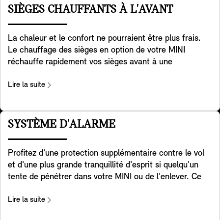
caractéristique intéressante. C'est beaucoup plus
SIÈGES CHAUFFANTS À L'AVANT
efficace que de chauffer tout l'intérieur, surtout lors de
courts trajets.
La chaleur et le confort ne pourraient être plus frais.
Le chauffage des sièges en option de votre MINI
réchauffe rapidement vos sièges avant à une
température relaxante que vous pouvez régler sur trois
niveaux pour vous réchauffer et vous détendre lorsqu'il
Lire la suite
fait froid dehors. Il chauffe le coussin de votre siège et
toute la surface de contact du dossier pour un confort
total. De plus, la chaleur peut être distribuée comme
SYSTÈME D'ALARME
vous le souhaitez en utilisant simplement l'écran de
contrôle.
Profitez d'une protection supplémentaire contre le vol
et d'une plus grande tranquillité d'esprit si quelqu'un
tente de pénétrer dans votre MINI ou de l'enlever. Ce
système d'alarme réagit aux changements de position
et aux vibrations en déclenchant un signal sonore et en
Lire la suite
activant les feux de détresse clignotants. Un voyant