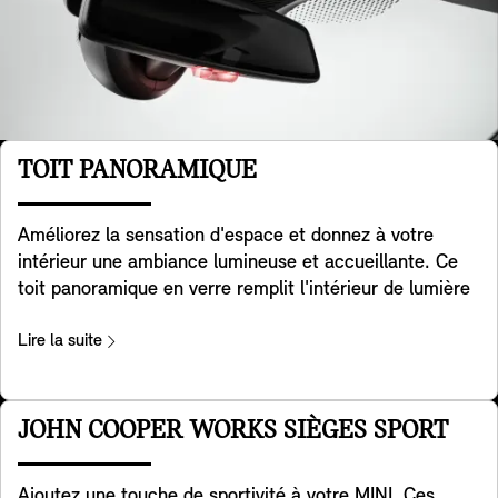
TOIT PANORAMIQUE
Améliorez la sensation d'espace et donnez à votre
intérieur une ambiance lumineuse et accueillante. Ce
toit panoramique en verre remplit l'intérieur de lumière
et permet à vos passagers de profiter d'une vue
imprenable sur le paysage. Pour une meilleure
Lire la suite
protection solaire, il est équipé de vitres teintées grises
et d'un store électrique multicouche qui permet
d'occulter complètement l'intérieur et de le maintenir
JOHN COOPER WORKS SIÈGES SPORT
au frais par temps ensoleillé. Les parties latérales sont
éclairées et le motif réfléchissant s'étend à d'autres
Ajoutez une touche de sportivité à votre MINI. Ces