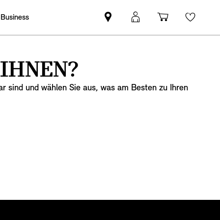
 Business
MINI
Mein
Einkaufswa
Wishli
Partner
MINI
finden
Login
 IHNEN?
ar sind und wählen Sie aus, was am Besten zu Ihren