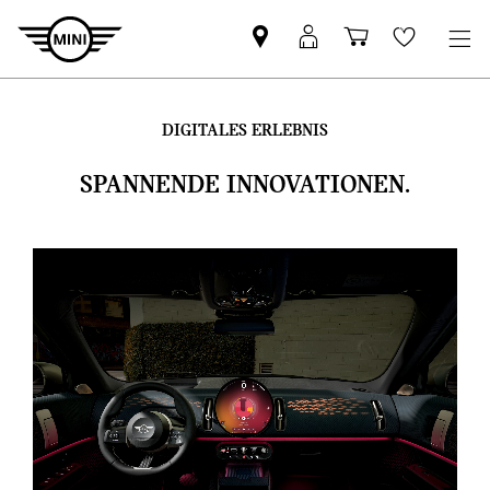
MINI
Mein
Einkaufswa
Wishlis
Partner
MINI
finden
Login
DIGITALES ERLEBNIS
SPANNENDE INNOVATIONEN.