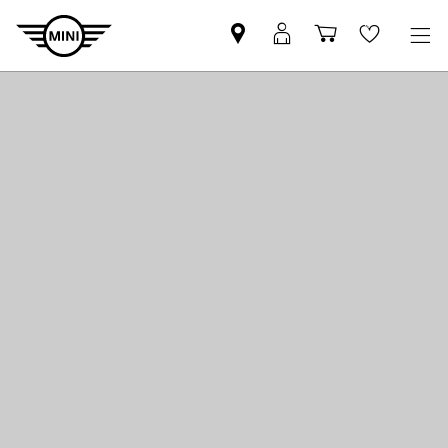
MINI
Mein
Einkaufswa
Wishlis
Partner
MINI
finden
Login