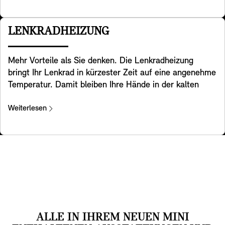
mehr sicher befestigt.
Reaktion auf das reale Verkehrsgeschehen verbleiben
beim Fahrer. Die Verfügbarkeit von Funktionen
LENKRADHEIZUNG
unterliegt den landesspezifischen Bestimmungen.
Mehr Vorteile als Sie denken. Die Lenkradheizung
bringt Ihr Lenkrad in kürzester Zeit auf eine angenehme
Temperatur. Damit bleiben Ihre Hände in der kalten
Jahreszeit beim Lenken warm, sodass Sie immer
komfortabel unterwegs sind.
Weiterlesen
ALLE IN IHREM NEUEN MINI