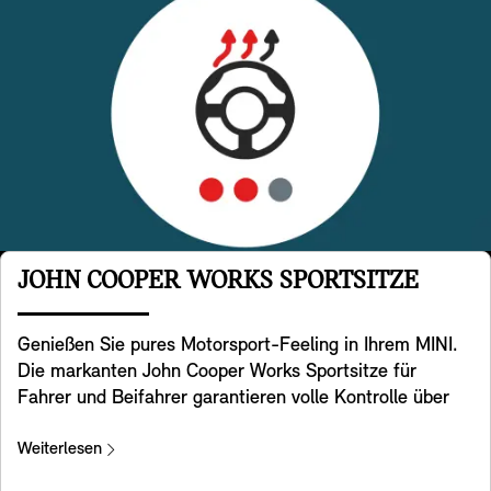
JOHN COOPER WORKS SPORTSITZE
Genießen Sie pures Motorsport-Feeling in Ihrem MINI.
Die markanten John Cooper Works Sportsitze für
Fahrer und Beifahrer garantieren volle Kontrolle über
Ihr MINI Kraftpaket. Sie haben eine spezielle sportliche
Sitzgeometrie mit integrierten Kopfstützen und bieten
Weiterlesen
zusätzliche Unterstützung im Schulterbereich, sodass